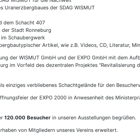
SDAG WISMUT für die Nachwelt
 des Uranerzbergbaues der SDAG WISMUT
d dem Schacht 407
n der Stadt Ronneburg
n im Schaubergwerk
bautypischer Artikel, wie z.B. Videos, CD, Literatur, Mine
tzung der WISMUT GmbH und der EXPO GmbH mit dem Aufba
urg im Vorfeld des dezentralen Projektes "Revitalisierun
ls einziges verbliebenes Schachtgelände für den Besucherv
fnungsfeier der EXPO 2000 in Anwesenheit des Ministerprä
er
120.000
Besucher
in unseren Ausstellungen begrüßen.
haben von Mitgliedern unseres Vereins erweitert.